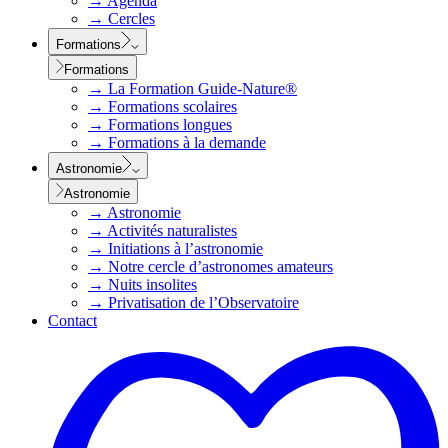
→
Agenda
→
Cercles
Formations
Formations
→
La Formation Guide-Nature®
→
Formations scolaires
→
Formations longues
→
Formations à la demande
Astronomie
Astronomie
→
Astronomie
→
Activités naturalistes
→
Initiations à l’astronomie
→
Notre cercle d’astronomes amateurs
→
Nuits insolites
→
Privatisation de l’Observatoire
Contact