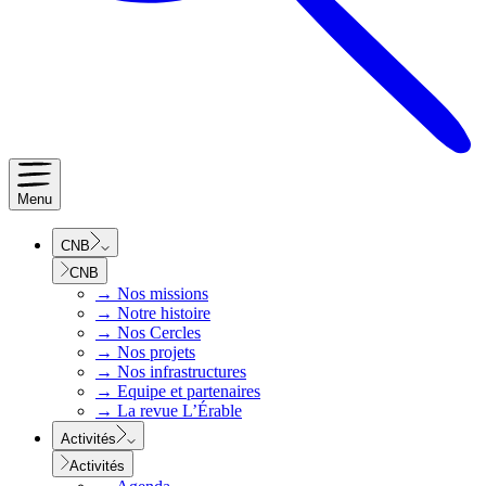
Menu
CNB
CNB
→
Nos missions
→
Notre histoire
→
Nos Cercles
→
Nos projets
→
Nos infrastructures
→
Equipe et partenaires
→
La revue L’Érable
Activités
Activités