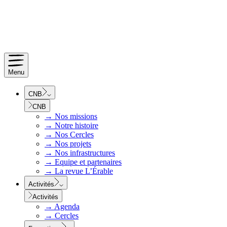
Menu
CNB
CNB
→
Nos missions
→
Notre histoire
→
Nos Cercles
→
Nos projets
→
Nos infrastructures
→
Equipe et partenaires
→
La revue L’Érable
Activités
Activités
→
Agenda
→
Cercles