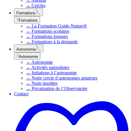
→
Agenda
→
Cercles
Formations
Formations
→
La Formation Guide-Nature®
→
Formations scolaires
→
Formations longues
→
Formations à la demande
Astronomie
Astronomie
→
Astronomie
→
Activités naturalistes
→
Initiations à l’astronomie
→
Notre cercle d’astronomes amateurs
→
Nuits insolites
→
Privatisation de l’Observatoire
Contact