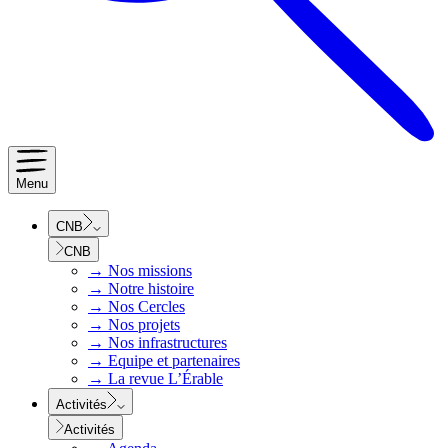
Menu
CNB
CNB
→
Nos missions
→
Notre histoire
→
Nos Cercles
→
Nos projets
→
Nos infrastructures
→
Equipe et partenaires
→
La revue L’Érable
Activités
Activités