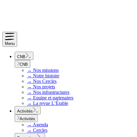
Menu
CNB
CNB
→
Nos missions
→
Notre histoire
→
Nos Cercles
→
Nos projets
→
Nos infrastructures
→
Equipe et partenaires
→
La revue L’Érable
Activités
Activités
→
Agenda
→
Cercles