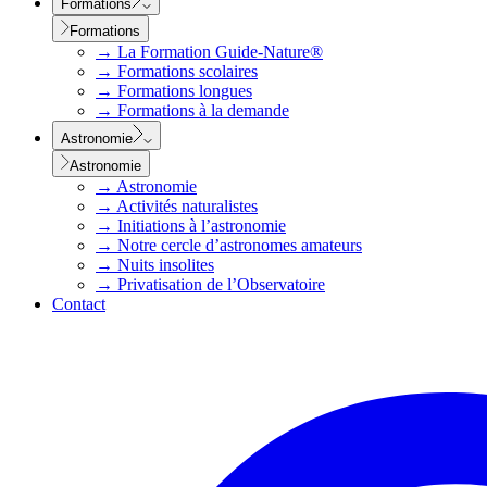
Formations
Formations
→
La Formation Guide-Nature®
→
Formations scolaires
→
Formations longues
→
Formations à la demande
Astronomie
Astronomie
→
Astronomie
→
Activités naturalistes
→
Initiations à l’astronomie
→
Notre cercle d’astronomes amateurs
→
Nuits insolites
→
Privatisation de l’Observatoire
Contact