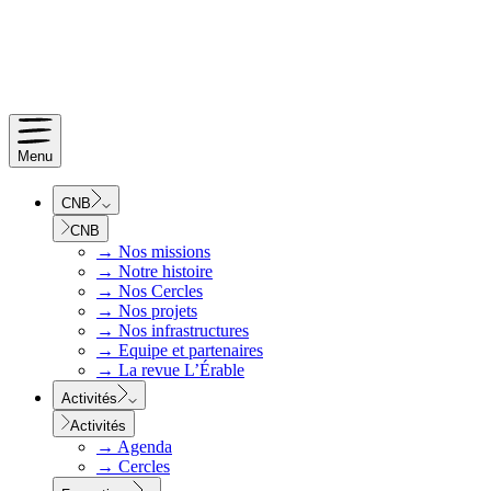
Menu
CNB
CNB
→
Nos missions
→
Notre histoire
→
Nos Cercles
→
Nos projets
→
Nos infrastructures
→
Equipe et partenaires
→
La revue L’Érable
Activités
Activités
→
Agenda
→
Cercles