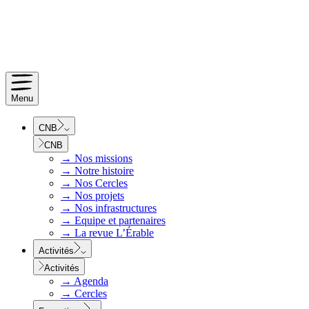
Menu
CNB
CNB
→
Nos missions
→
Notre histoire
→
Nos Cercles
→
Nos projets
→
Nos infrastructures
→
Equipe et partenaires
→
La revue L’Érable
Activités
Activités
→
Agenda
→
Cercles