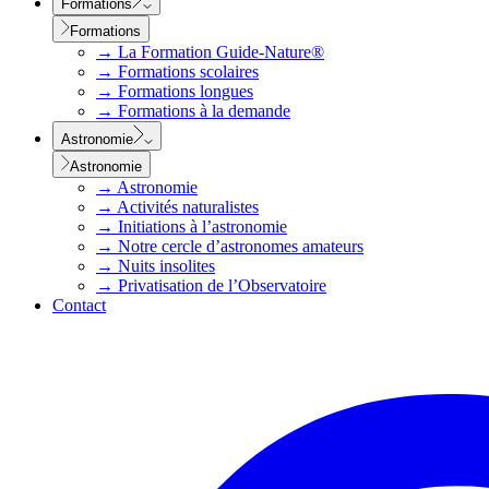
Formations
Formations
→
La Formation Guide-Nature®
→
Formations scolaires
→
Formations longues
→
Formations à la demande
Astronomie
Astronomie
→
Astronomie
→
Activités naturalistes
→
Initiations à l’astronomie
→
Notre cercle d’astronomes amateurs
→
Nuits insolites
→
Privatisation de l’Observatoire
Contact