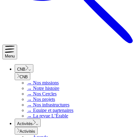
Menu
CNB
CNB
→
Nos missions
→
Notre histoire
→
Nos Cercles
→
Nos projets
→
Nos infrastructures
→
Equipe et partenaires
→
La revue L’Érable
Activités
Activités