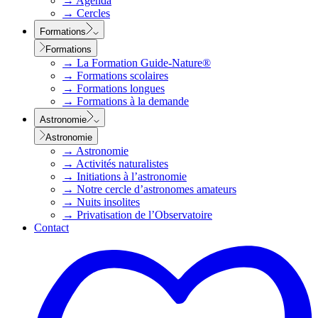
→
Agenda
→
Cercles
Formations
Formations
→
La Formation Guide-Nature®
→
Formations scolaires
→
Formations longues
→
Formations à la demande
Astronomie
Astronomie
→
Astronomie
→
Activités naturalistes
→
Initiations à l’astronomie
→
Notre cercle d’astronomes amateurs
→
Nuits insolites
→
Privatisation de l’Observatoire
Contact