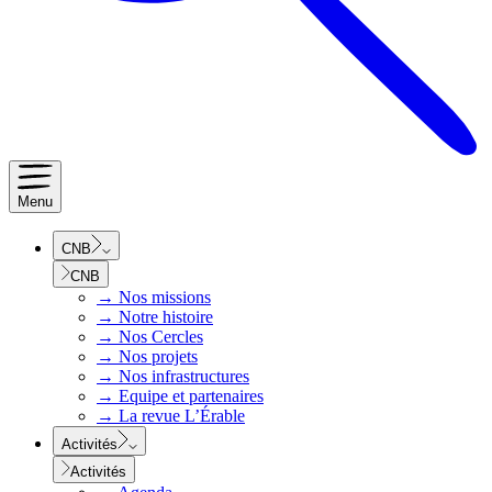
Menu
CNB
CNB
→
Nos missions
→
Notre histoire
→
Nos Cercles
→
Nos projets
→
Nos infrastructures
→
Equipe et partenaires
→
La revue L’Érable
Activités
Activités