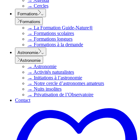
→
Agenda
→
Cercles
Formations
Formations
→
La Formation Guide-Nature®
→
Formations scolaires
→
Formations longues
→
Formations à la demande
Astronomie
Astronomie
→
Astronomie
→
Activités naturalistes
→
Initiations à l’astronomie
→
Notre cercle d’astronomes amateurs
→
Nuits insolites
→
Privatisation de l’Observatoire
Contact