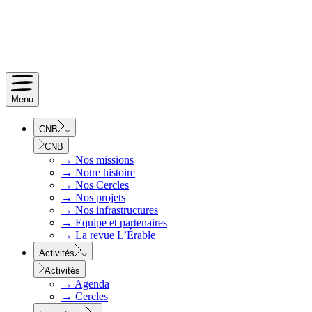
Menu
CNB
CNB
→
Nos missions
→
Notre histoire
→
Nos Cercles
→
Nos projets
→
Nos infrastructures
→
Equipe et partenaires
→
La revue L’Érable
Activités
Activités
→
Agenda
→
Cercles