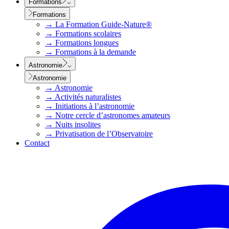
Formations
Formations
→
La Formation Guide-Nature®
→
Formations scolaires
→
Formations longues
→
Formations à la demande
Astronomie
Astronomie
→
Astronomie
→
Activités naturalistes
→
Initiations à l’astronomie
→
Notre cercle d’astronomes amateurs
→
Nuits insolites
→
Privatisation de l’Observatoire
Contact