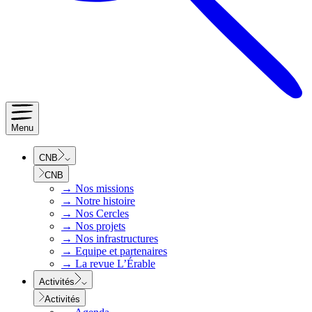
Menu
CNB
CNB
→
Nos missions
→
Notre histoire
→
Nos Cercles
→
Nos projets
→
Nos infrastructures
→
Equipe et partenaires
→
La revue L’Érable
Activités
Activités