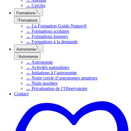
→
Agenda
→
Cercles
Formations
Formations
→
La Formation Guide-Nature®
→
Formations scolaires
→
Formations longues
→
Formations à la demande
Astronomie
Astronomie
→
Astronomie
→
Activités naturalistes
→
Initiations à l’astronomie
→
Notre cercle d’astronomes amateurs
→
Nuits insolites
→
Privatisation de l’Observatoire
Contact