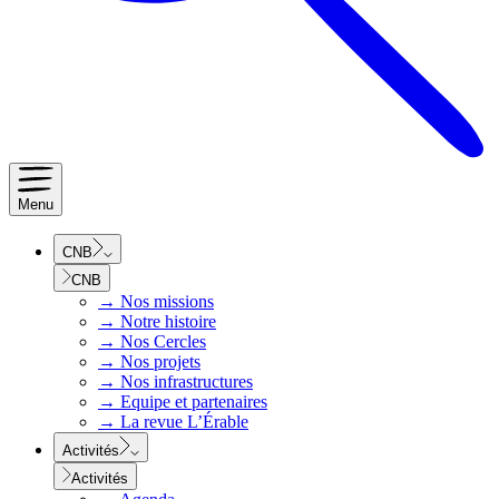
Menu
CNB
CNB
→
Nos missions
→
Notre histoire
→
Nos Cercles
→
Nos projets
→
Nos infrastructures
→
Equipe et partenaires
→
La revue L’Érable
Activités
Activités