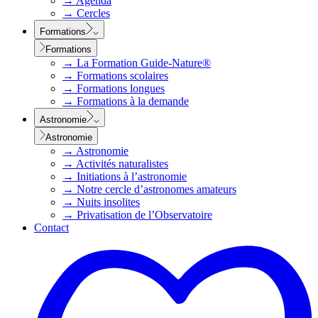
→
Agenda
→
Cercles
Formations
Formations
→
La Formation Guide-Nature®
→
Formations scolaires
→
Formations longues
→
Formations à la demande
Astronomie
Astronomie
→
Astronomie
→
Activités naturalistes
→
Initiations à l’astronomie
→
Notre cercle d’astronomes amateurs
→
Nuits insolites
→
Privatisation de l’Observatoire
Contact