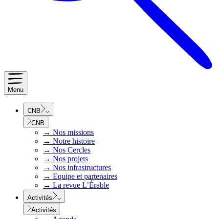
Menu
CNB
CNB
→
Nos missions
→
Notre histoire
→
Nos Cercles
→
Nos projets
→
Nos infrastructures
→
Equipe et partenaires
→
La revue L’Érable
Activités
Activités