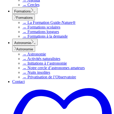
→
Agenda
→
Cercles
Formations
Formations
→
La Formation Guide-Nature®
→
Formations scolaires
→
Formations longues
→
Formations à la demande
Astronomie
Astronomie
→
Astronomie
→
Activités naturalistes
→
Initiations à l’astronomie
→
Notre cercle d’astronomes amateurs
→
Nuits insolites
→
Privatisation de l’Observatoire
Contact