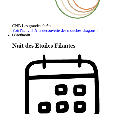
CNB Les grandes forêts
Voir l'activité
À la découverte des mouches-dragons !
08
août
août
Nuit des Etoiles Filantes