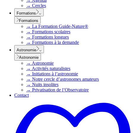
→
Agenda
→
Cercles
Formations
Formations
→
La Formation Guide-Nature®
→
Formations scolaires
→
Formations longues
→
Formations à la demande
Astronomie
Astronomie
→
Astronomie
→
Activités naturalistes
→
Initiations à l’astronomie
→
Notre cercle d’astronomes amateurs
→
Nuits insolites
→
Privatisation de l’Observatoire
Contact