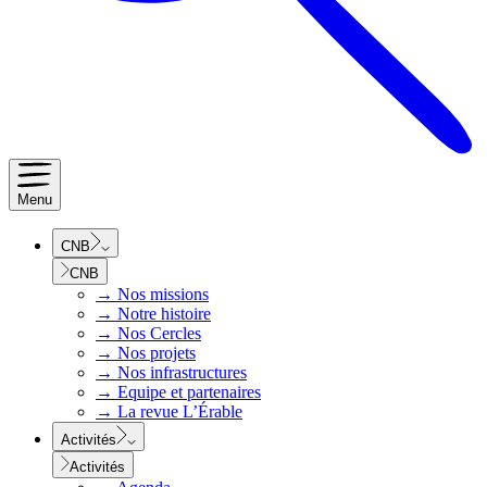
Menu
CNB
CNB
→
Nos missions
→
Notre histoire
→
Nos Cercles
→
Nos projets
→
Nos infrastructures
→
Equipe et partenaires
→
La revue L’Érable
Activités
Activités