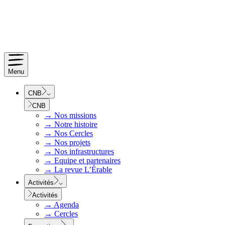
Menu
CNB
CNB
→
Nos missions
→
Notre histoire
→
Nos Cercles
→
Nos projets
→
Nos infrastructures
→
Equipe et partenaires
→
La revue L’Érable
Activités
Activités
→
Agenda
→
Cercles