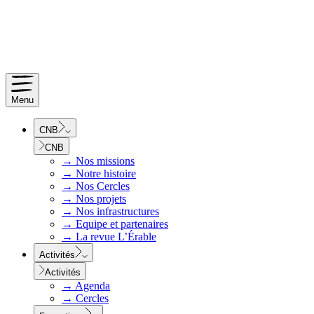
Menu
CNB
CNB
→
Nos missions
→
Notre histoire
→
Nos Cercles
→
Nos projets
→
Nos infrastructures
→
Equipe et partenaires
→
La revue L’Érable
Activités
Activités
→
Agenda
→
Cercles