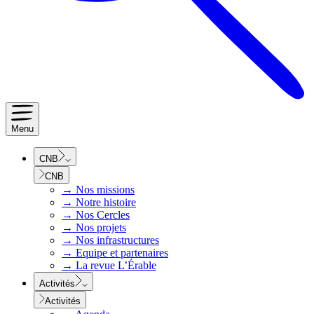
Menu
CNB
CNB
→
Nos missions
→
Notre histoire
→
Nos Cercles
→
Nos projets
→
Nos infrastructures
→
Equipe et partenaires
→
La revue L’Érable
Activités
Activités