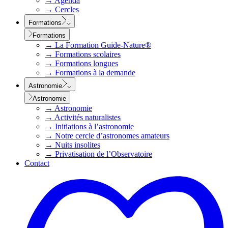
→
Agenda
→
Cercles
Formations
Formations
→
La Formation Guide-Nature®
→
Formations scolaires
→
Formations longues
→
Formations à la demande
Astronomie
Astronomie
→
Astronomie
→
Activités naturalistes
→
Initiations à l’astronomie
→
Notre cercle d’astronomes amateurs
→
Nuits insolites
→
Privatisation de l’Observatoire
Contact