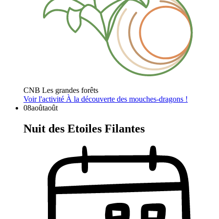
CNB Les grandes forêts
Voir l'activité
À la découverte des mouches-dragons !
08
août
août
Nuit des Etoiles Filantes