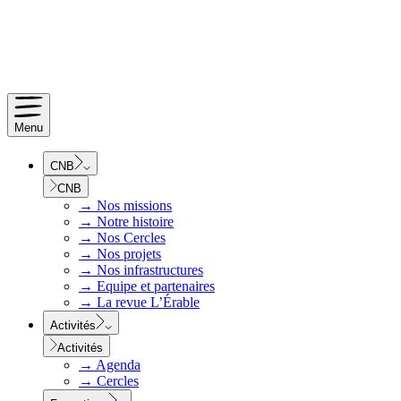
Menu
CNB
CNB
→
Nos missions
→
Notre histoire
→
Nos Cercles
→
Nos projets
→
Nos infrastructures
→
Equipe et partenaires
→
La revue L’Érable
Activités
Activités
→
Agenda
→
Cercles