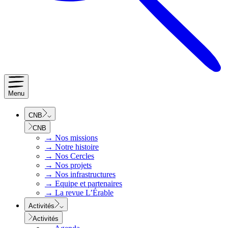
Menu
CNB
CNB
→
Nos missions
→
Notre histoire
→
Nos Cercles
→
Nos projets
→
Nos infrastructures
→
Equipe et partenaires
→
La revue L’Érable
Activités
Activités