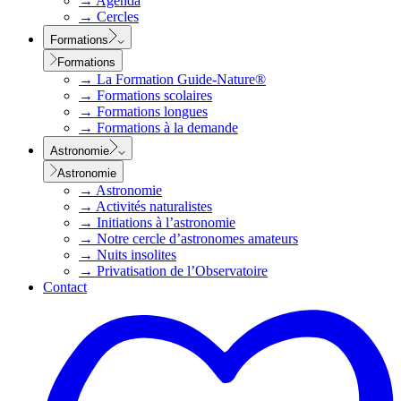
→
Agenda
→
Cercles
Formations
Formations
→
La Formation Guide-Nature®
→
Formations scolaires
→
Formations longues
→
Formations à la demande
Astronomie
Astronomie
→
Astronomie
→
Activités naturalistes
→
Initiations à l’astronomie
→
Notre cercle d’astronomes amateurs
→
Nuits insolites
→
Privatisation de l’Observatoire
Contact