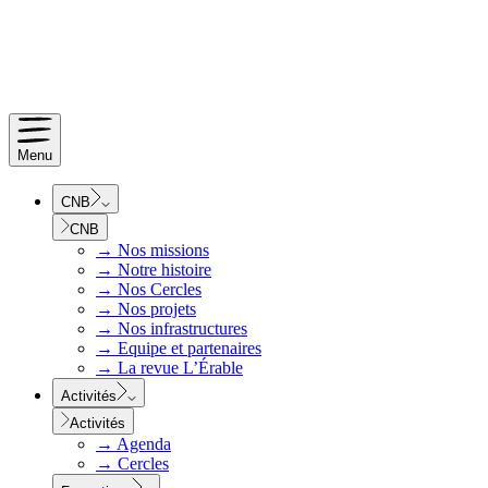
Menu
CNB
CNB
→
Nos missions
→
Notre histoire
→
Nos Cercles
→
Nos projets
→
Nos infrastructures
→
Equipe et partenaires
→
La revue L’Érable
Activités
Activités
→
Agenda
→
Cercles