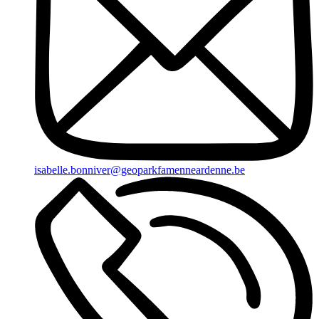
isabelle.bonniver@geoparkfamenneardenne.be