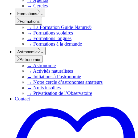
→
Agenda
→
Cercles
Formations
Formations
→
La Formation Guide-Nature®
→
Formations scolaires
→
Formations longues
→
Formations à la demande
Astronomie
Astronomie
→
Astronomie
→
Activités naturalistes
→
Initiations à l’astronomie
→
Notre cercle d’astronomes amateurs
→
Nuits insolites
→
Privatisation de l’Observatoire
Contact