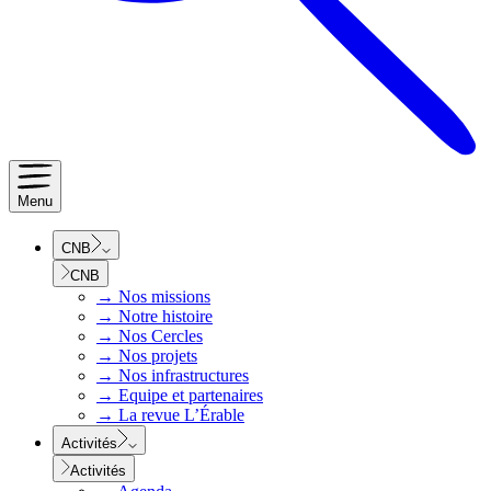
Menu
CNB
CNB
→
Nos missions
→
Notre histoire
→
Nos Cercles
→
Nos projets
→
Nos infrastructures
→
Equipe et partenaires
→
La revue L’Érable
Activités
Activités