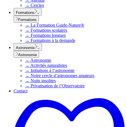
→
Agenda
→
Cercles
Formations
Formations
→
La Formation Guide-Nature®
→
Formations scolaires
→
Formations longues
→
Formations à la demande
Astronomie
Astronomie
→
Astronomie
→
Activités naturalistes
→
Initiations à l’astronomie
→
Notre cercle d’astronomes amateurs
→
Nuits insolites
→
Privatisation de l’Observatoire
Contact