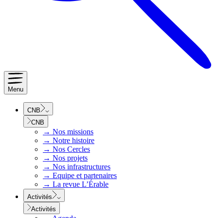
Menu
CNB
CNB
→
Nos missions
→
Notre histoire
→
Nos Cercles
→
Nos projets
→
Nos infrastructures
→
Equipe et partenaires
→
La revue L’Érable
Activités
Activités