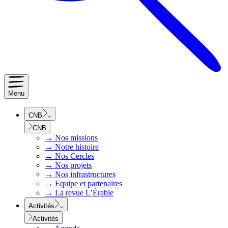
Menu
CNB
CNB
→
Nos missions
→
Notre histoire
→
Nos Cercles
→
Nos projets
→
Nos infrastructures
→
Equipe et partenaires
→
La revue L’Érable
Activités
Activités