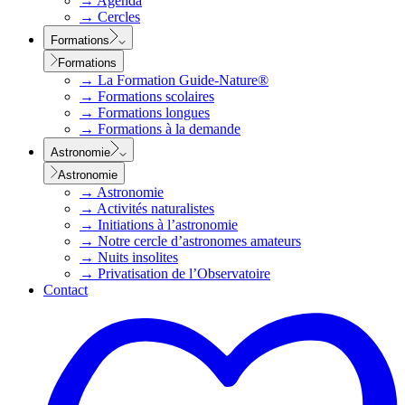
→
Agenda
→
Cercles
Formations
Formations
→
La Formation Guide-Nature®
→
Formations scolaires
→
Formations longues
→
Formations à la demande
Astronomie
Astronomie
→
Astronomie
→
Activités naturalistes
→
Initiations à l’astronomie
→
Notre cercle d’astronomes amateurs
→
Nuits insolites
→
Privatisation de l’Observatoire
Contact