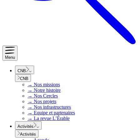
Menu
CNB
CNB
→
Nos missions
→
Notre histoire
→
Nos Cercles
→
Nos projets
→
Nos infrastructures
→
Equipe et partenaires
→
La revue L’Érable
Activités
Activités