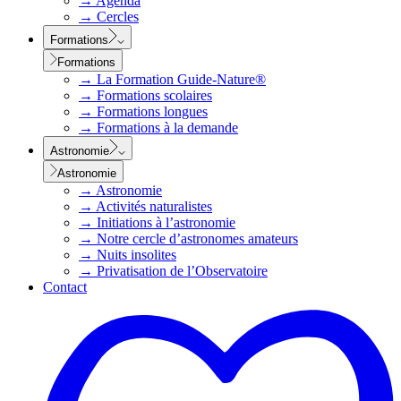
→
Agenda
→
Cercles
Formations
Formations
→
La Formation Guide-Nature®
→
Formations scolaires
→
Formations longues
→
Formations à la demande
Astronomie
Astronomie
→
Astronomie
→
Activités naturalistes
→
Initiations à l’astronomie
→
Notre cercle d’astronomes amateurs
→
Nuits insolites
→
Privatisation de l’Observatoire
Contact