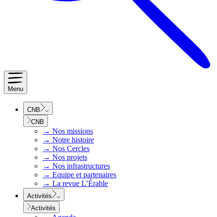
Menu
CNB
CNB
→
Nos missions
→
Notre histoire
→
Nos Cercles
→
Nos projets
→
Nos infrastructures
→
Equipe et partenaires
→
La revue L’Érable
Activités
Activités