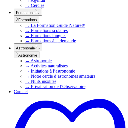
→
Agenda
→
Cercles
Formations
Formations
→
La Formation Guide-Nature®
→
Formations scolaires
→
Formations longues
→
Formations à la demande
Astronomie
Astronomie
→
Astronomie
→
Activités naturalistes
→
Initiations à l’astronomie
→
Notre cercle d’astronomes amateurs
→
Nuits insolites
→
Privatisation de l’Observatoire
Contact