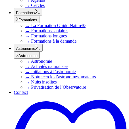
→
Agenda
→
Cercles
Formations
Formations
→
La Formation Guide-Nature®
→
Formations scolaires
→
Formations longues
→
Formations à la demande
Astronomie
Astronomie
→
Astronomie
→
Activités naturalistes
→
Initiations à l’astronomie
→
Notre cercle d’astronomes amateurs
→
Nuits insolites
→
Privatisation de l’Observatoire
Contact