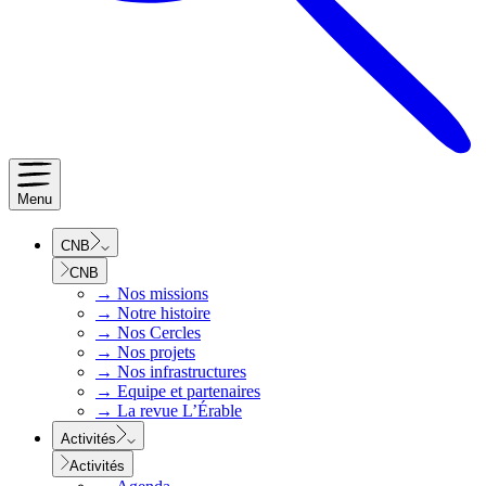
Menu
CNB
CNB
→
Nos missions
→
Notre histoire
→
Nos Cercles
→
Nos projets
→
Nos infrastructures
→
Equipe et partenaires
→
La revue L’Érable
Activités
Activités