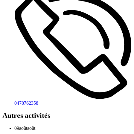
0478762358
Autres activités
09
août
août