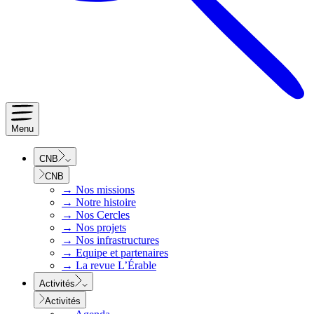
Menu
CNB
CNB
→
Nos missions
→
Notre histoire
→
Nos Cercles
→
Nos projets
→
Nos infrastructures
→
Equipe et partenaires
→
La revue L’Érable
Activités
Activités