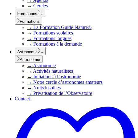
→
Agenda
→
Cercles
Formations
Formations
→
La Formation Guide-Nature®
→
Formations scolaires
→
Formations longues
→
Formations à la demande
Astronomie
Astronomie
→
Astronomie
→
Activités naturalistes
→
Initiations à l’astronomie
→
Notre cercle d’astronomes amateurs
→
Nuits insolites
→
Privatisation de l’Observatoire
Contact