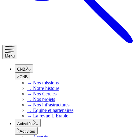
Menu
CNB
CNB
→
Nos missions
→
Notre histoire
→
Nos Cercles
→
Nos projets
→
Nos infrastructures
→
Equipe et partenaires
→
La revue L’Érable
Activités
Activités