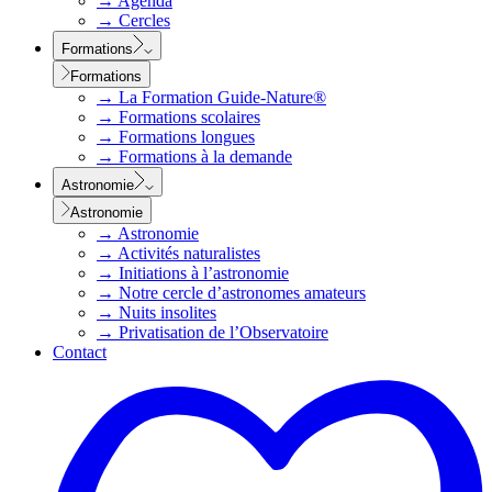
→
Agenda
→
Cercles
Formations
Formations
→
La Formation Guide-Nature®
→
Formations scolaires
→
Formations longues
→
Formations à la demande
Astronomie
Astronomie
→
Astronomie
→
Activités naturalistes
→
Initiations à l’astronomie
→
Notre cercle d’astronomes amateurs
→
Nuits insolites
→
Privatisation de l’Observatoire
Contact