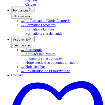
→
Agenda
→
Cercles
Formations
Formations
→
La Formation Guide-Nature®
→
Formations scolaires
→
Formations longues
→
Formations à la demande
Astronomie
Astronomie
→
Astronomie
→
Activités naturalistes
→
Initiations à l’astronomie
→
Notre cercle d’astronomes amateurs
→
Nuits insolites
→
Privatisation de l’Observatoire
Contact