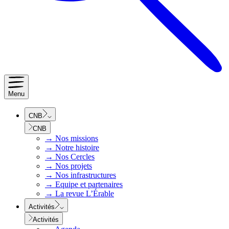
Menu
CNB
CNB
→
Nos missions
→
Notre histoire
→
Nos Cercles
→
Nos projets
→
Nos infrastructures
→
Equipe et partenaires
→
La revue L’Érable
Activités
Activités