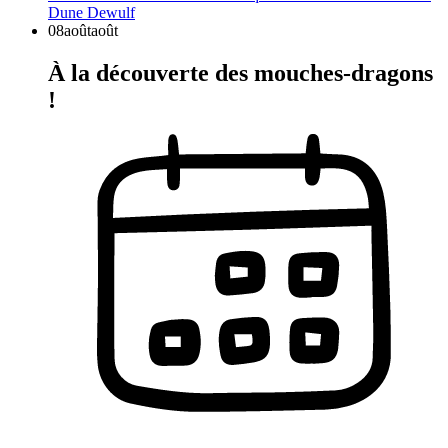
Dune Dewulf
08
août
août
À la découverte des mouches-dragons
!