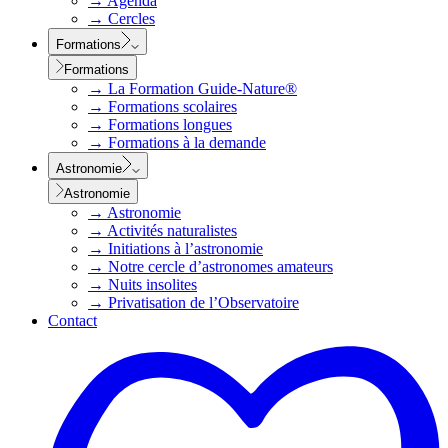
→
Agenda
→
Cercles
Formations
Formations
→
La Formation Guide-Nature®
→
Formations scolaires
→
Formations longues
→
Formations à la demande
Astronomie
Astronomie
→
Astronomie
→
Activités naturalistes
→
Initiations à l’astronomie
→
Notre cercle d’astronomes amateurs
→
Nuits insolites
→
Privatisation de l’Observatoire
Contact