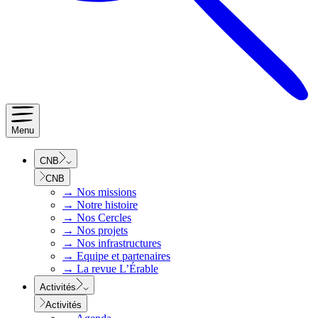
Menu
CNB
CNB
→
Nos missions
→
Notre histoire
→
Nos Cercles
→
Nos projets
→
Nos infrastructures
→
Equipe et partenaires
→
La revue L’Érable
Activités
Activités