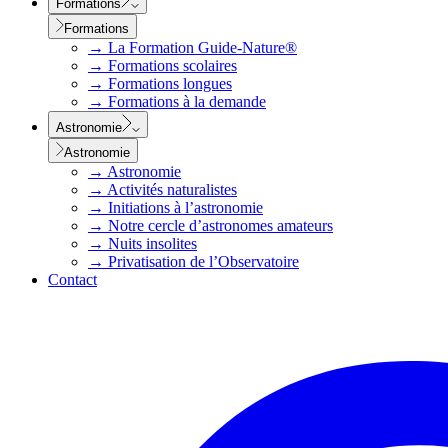
Formations
Formations
→
La Formation Guide-Nature®
→
Formations scolaires
→
Formations longues
→
Formations à la demande
Astronomie
Astronomie
→
Astronomie
→
Activités naturalistes
→
Initiations à l’astronomie
→
Notre cercle d’astronomes amateurs
→
Nuits insolites
→
Privatisation de l’Observatoire
Contact