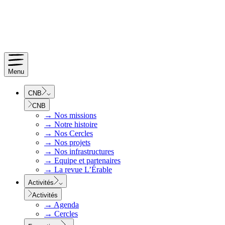
Menu
CNB
CNB
→
Nos missions
→
Notre histoire
→
Nos Cercles
→
Nos projets
→
Nos infrastructures
→
Equipe et partenaires
→
La revue L’Érable
Activités
Activités
→
Agenda
→
Cercles