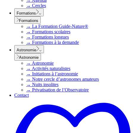
→
Agenda
→
Cercles
Formations
Formations
→
La Formation Guide-Nature®
→
Formations scolaires
→
Formations longues
→
Formations à la demande
Astronomie
Astronomie
→
Astronomie
→
Activités naturalistes
→
Initiations à l’astronomie
→
Notre cercle d’astronomes amateurs
→
Nuits insolites
→
Privatisation de l’Observatoire
Contact