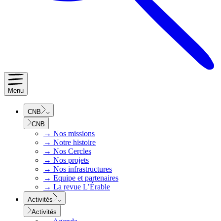
Menu
CNB
CNB
→
Nos missions
→
Notre histoire
→
Nos Cercles
→
Nos projets
→
Nos infrastructures
→
Equipe et partenaires
→
La revue L’Érable
Activités
Activités