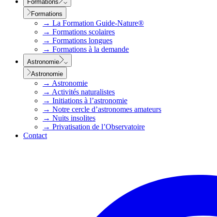
Formations
Formations
→
La Formation Guide-Nature®
→
Formations scolaires
→
Formations longues
→
Formations à la demande
Astronomie
Astronomie
→
Astronomie
→
Activités naturalistes
→
Initiations à l’astronomie
→
Notre cercle d’astronomes amateurs
→
Nuits insolites
→
Privatisation de l’Observatoire
Contact