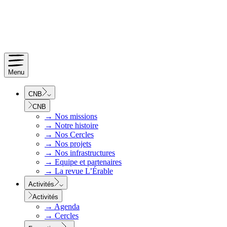
Menu
CNB
CNB
→
Nos missions
→
Notre histoire
→
Nos Cercles
→
Nos projets
→
Nos infrastructures
→
Equipe et partenaires
→
La revue L’Érable
Activités
Activités
→
Agenda
→
Cercles