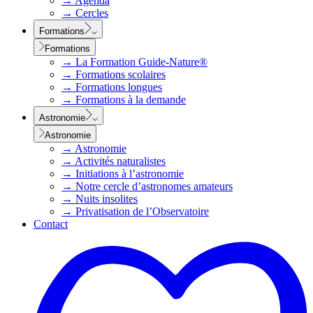
→
Agenda
→
Cercles
Formations
Formations
→
La Formation Guide-Nature®
→
Formations scolaires
→
Formations longues
→
Formations à la demande
Astronomie
Astronomie
→
Astronomie
→
Activités naturalistes
→
Initiations à l’astronomie
→
Notre cercle d’astronomes amateurs
→
Nuits insolites
→
Privatisation de l’Observatoire
Contact