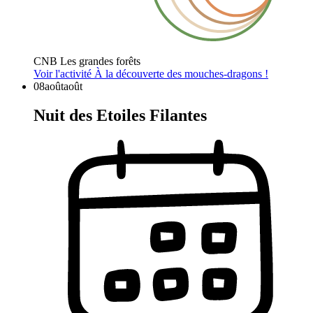
CNB Les grandes forêts
Voir l'activité
À la découverte des mouches-dragons !
08
août
août
Nuit des Etoiles Filantes