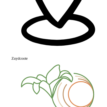
Zuydcoote