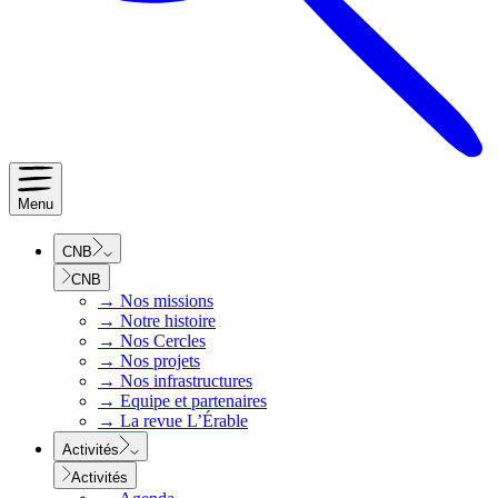
Menu
CNB
CNB
→
Nos missions
→
Notre histoire
→
Nos Cercles
→
Nos projets
→
Nos infrastructures
→
Equipe et partenaires
→
La revue L’Érable
Activités
Activités