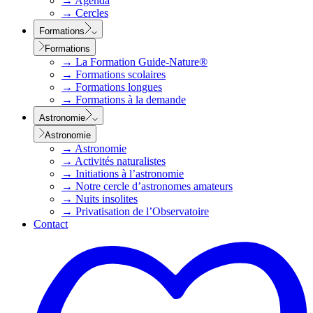
→
Agenda
→
Cercles
Formations
Formations
→
La Formation Guide-Nature®
→
Formations scolaires
→
Formations longues
→
Formations à la demande
Astronomie
Astronomie
→
Astronomie
→
Activités naturalistes
→
Initiations à l’astronomie
→
Notre cercle d’astronomes amateurs
→
Nuits insolites
→
Privatisation de l’Observatoire
Contact