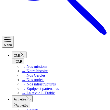
Menu
CNB
CNB
→
Nos missions
→
Notre histoire
→
Nos Cercles
→
Nos projets
→
Nos infrastructures
→
Equipe et partenaires
→
La revue L’Érable
Activités
Activités