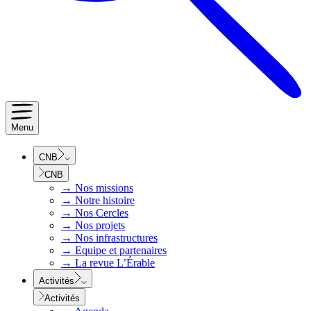
Menu
CNB
CNB
→
Nos missions
→
Notre histoire
→
Nos Cercles
→
Nos projets
→
Nos infrastructures
→
Equipe et partenaires
→
La revue L’Érable
Activités
Activités