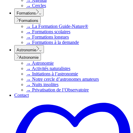
→
Agenda
→
Cercles
Formations
Formations
→
La Formation Guide-Nature®
→
Formations scolaires
→
Formations longues
→
Formations à la demande
Astronomie
Astronomie
→
Astronomie
→
Activités naturalistes
→
Initiations à l’astronomie
→
Notre cercle d’astronomes amateurs
→
Nuits insolites
→
Privatisation de l’Observatoire
Contact