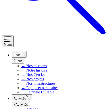
Menu
CNB
CNB
→
Nos missions
→
Notre histoire
→
Nos Cercles
→
Nos projets
→
Nos infrastructures
→
Equipe et partenaires
→
La revue L’Érable
Activités
Activités