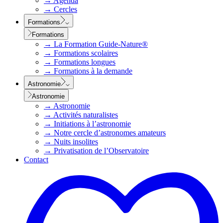
→
Agenda
→
Cercles
Formations
Formations
→
La Formation Guide-Nature®
→
Formations scolaires
→
Formations longues
→
Formations à la demande
Astronomie
Astronomie
→
Astronomie
→
Activités naturalistes
→
Initiations à l’astronomie
→
Notre cercle d’astronomes amateurs
→
Nuits insolites
→
Privatisation de l’Observatoire
Contact