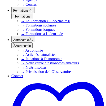
→
Agenda
→
Cercles
Formations
Formations
→
La Formation Guide-Nature®
→
Formations scolaires
→
Formations longues
→
Formations à la demande
Astronomie
Astronomie
→
Astronomie
→
Activités naturalistes
→
Initiations à l’astronomie
→
Notre cercle d’astronomes amateurs
→
Nuits insolites
→
Privatisation de l’Observatoire
Contact