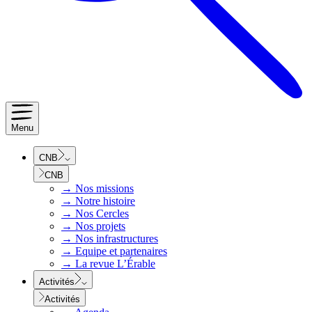
Menu
CNB
CNB
→
Nos missions
→
Notre histoire
→
Nos Cercles
→
Nos projets
→
Nos infrastructures
→
Equipe et partenaires
→
La revue L’Érable
Activités
Activités