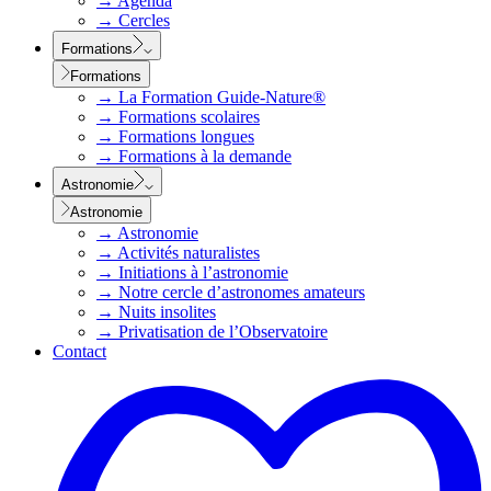
→
Agenda
→
Cercles
Formations
Formations
→
La Formation Guide-Nature®
→
Formations scolaires
→
Formations longues
→
Formations à la demande
Astronomie
Astronomie
→
Astronomie
→
Activités naturalistes
→
Initiations à l’astronomie
→
Notre cercle d’astronomes amateurs
→
Nuits insolites
→
Privatisation de l’Observatoire
Contact