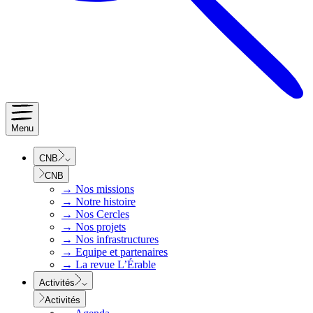
Menu
CNB
CNB
→
Nos missions
→
Notre histoire
→
Nos Cercles
→
Nos projets
→
Nos infrastructures
→
Equipe et partenaires
→
La revue L’Érable
Activités
Activités