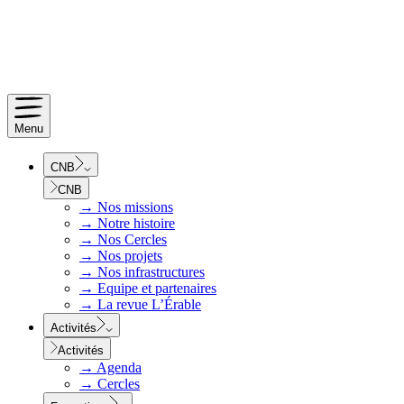
Menu
CNB
CNB
→
Nos missions
→
Notre histoire
→
Nos Cercles
→
Nos projets
→
Nos infrastructures
→
Equipe et partenaires
→
La revue L’Érable
Activités
Activités
→
Agenda
→
Cercles