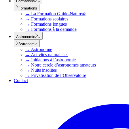
Formations
Formations
→
La Formation Guide-Nature®
→
Formations scolaires
→
Formations longues
→
Formations à la demande
Astronomie
Astronomie
→
Astronomie
→
Activités naturalistes
→
Initiations à l’astronomie
→
Notre cercle d’astronomes amateurs
→
Nuits insolites
→
Privatisation de l’Observatoire
Contact