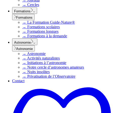
→
Agenda
→
Cercles
Formations
Formations
→
La Formation Guide-Nature®
→
Formations scolaires
→
Formations longues
→
Formations à la demande
Astronomie
Astronomie
→
Astronomie
→
Activités naturalistes
→
Initiations à l’astronomie
→
Notre cercle d’astronomes amateurs
→
Nuits insolites
→
Privatisation de l’Observatoire
Contact