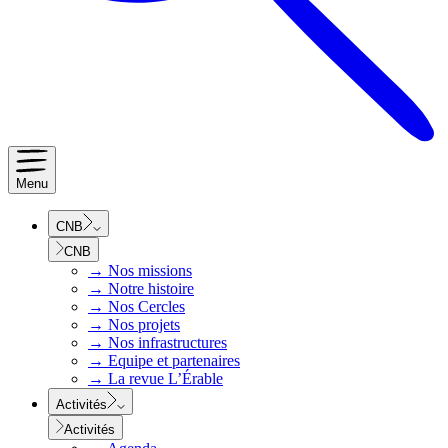
Menu
CNB
CNB
→
Nos missions
→
Notre histoire
→
Nos Cercles
→
Nos projets
→
Nos infrastructures
→
Equipe et partenaires
→
La revue L’Érable
Activités
Activités