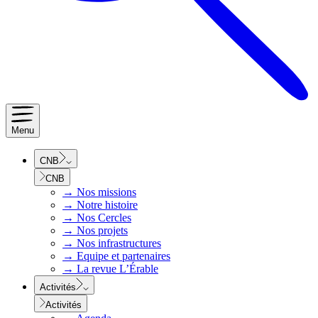
Menu
CNB
CNB
→
Nos missions
→
Notre histoire
→
Nos Cercles
→
Nos projets
→
Nos infrastructures
→
Equipe et partenaires
→
La revue L’Érable
Activités
Activités