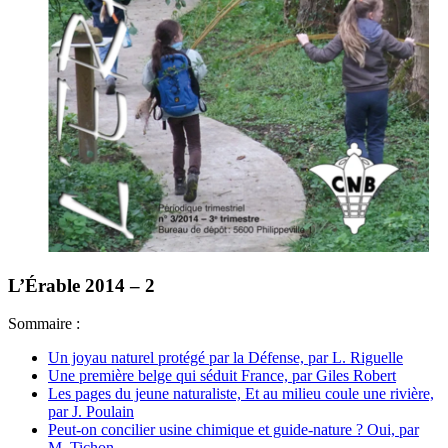
L’Érable 2014 – 2
Sommaire :
Un joyau naturel protégé par la Défense, par L. Riguelle
Une première belge qui séduit France, par Giles Robert
Les pages du jeune naturaliste, Et au milieu coule une rivière,
par J. Poulain
Peut-on concilier usine chimique et guide-nature ? Oui, par
M. Tichon