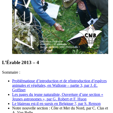
L’Érable 2013 – 4
Sommaire :
Problématique d’introduction et de réintroduction d’espèces
animales et végétales, en Wallonie – partie 3, par J.-E.
Goffinet
Les pages du jeune naturaliste, Ouverture d’une section «
Jeunes astronomes », par G. Robert et F. Huon
Le blaireau est-il en sursis en Belgique ?, par S. Renson
Notre nouvelle section : Côte et Mer du Nord, par C. Clas et
A. Van Belle