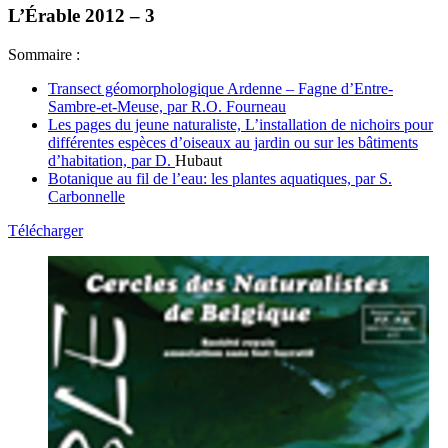
L’Érable 2012 – 3
Sommaire :
Transect géomorphologique Ardenne – Fagne d’Entre-
Sambre-et-Meuse, par R.O. Fourneau
Les pages du jeune naturaliste, L’installation de nichoirs pour
différentes espèces d’oiseaux au jardin ou sur les bâtiments
d’habitation, par D.
Hubaut
Botanique au fil de l’eau: les plantes aquatiques, par S.
Carbonnelle
Télécharger