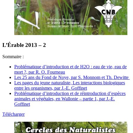
L’Érable 2013 – 2
Sommaire :
Problématique d’introduction et de
H2O : eau de vie, eau de
mort ?, par R. O. Fourneau
Les 25 ans du Fond de Noye, par S. Monnom et Th. Dewitte
Les pages du jeune naturaliste, Les interactions biologiques
entre les organismes, par J.-E. Goffinet
Problématique d’introduction et de réintroduction d’espèces
animales et végétales, en Wallonie – partie 1, par J.-E.
Goffinet
Télécharger