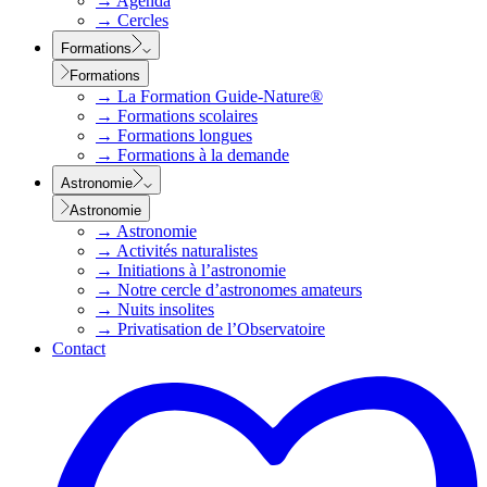
→
Agenda
→
Cercles
Formations
Formations
→
La Formation Guide-Nature®
→
Formations scolaires
→
Formations longues
→
Formations à la demande
Astronomie
Astronomie
→
Astronomie
→
Activités naturalistes
→
Initiations à l’astronomie
→
Notre cercle d’astronomes amateurs
→
Nuits insolites
→
Privatisation de l’Observatoire
Contact