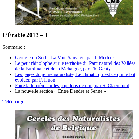
L’Érable 2013 – 1
Sommaire :
Géorgie du Sud – La Voie Sauvage, par J. Mertens
Le petit rhinolophe sur le territoire du Parc naturel des Vallées
de la Burdinale et de la Mehaigne, par Th. Genty
Les pages du jeune naturaliste, Le climat : qu’est-ce qui le fait
évoluer, par F. Huon
Faire la lumière sur les papillons de nuit, par S. Claerebout
La nouvelle section « Entre Dendre et Senne »
Télécharger