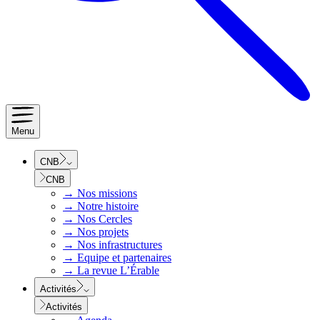
Menu
CNB
CNB
→
Nos missions
→
Notre histoire
→
Nos Cercles
→
Nos projets
→
Nos infrastructures
→
Equipe et partenaires
→
La revue L’Érable
Activités
Activités