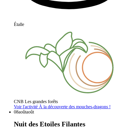
Étalle
CNB Les grandes forêts
Voir l'activité
À la découverte des mouches-dragons !
08
août
août
Nuit des Etoiles Filantes