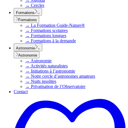
→
Agenda
→
Cercles
Formations
Formations
→
La Formation Guide-Nature®
→
Formations scolaires
→
Formations longues
→
Formations à la demande
Astronomie
Astronomie
→
Astronomie
→
Activités naturalistes
→
Initiations à l’astronomie
→
Notre cercle d’astronomes amateurs
→
Nuits insolites
→
Privatisation de l’Observatoire
Contact