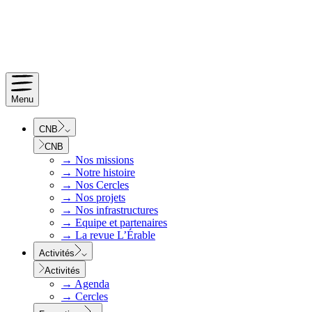
Menu
CNB
CNB
→
Nos missions
→
Notre histoire
→
Nos Cercles
→
Nos projets
→
Nos infrastructures
→
Equipe et partenaires
→
La revue L’Érable
Activités
Activités
→
Agenda
→
Cercles