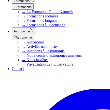
Formations
Formations
→
La Formation Guide-Nature®
→
Formations scolaires
→
Formations longues
→
Formations à la demande
Astronomie
Astronomie
→
Astronomie
→
Activités naturalistes
→
Initiations à l’astronomie
→
Notre cercle d’astronomes amateurs
→
Nuits insolites
→
Privatisation de l’Observatoire
Contact