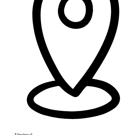
Viroinval