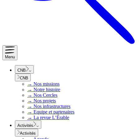
Menu
CNB
CNB
→
Nos missions
→
Notre histoire
→
Nos Cercles
→
Nos projets
→
Nos infrastructures
→
Equipe et partenaires
→
La revue L’Érable
Activités
Activités