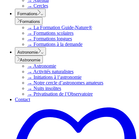
→
Agenda
→
Cercles
Formations
Formations
→
La Formation Guide-Nature®
→
Formations scolaires
→
Formations longues
→
Formations à la demande
Astronomie
Astronomie
→
Astronomie
→
Activités naturalistes
→
Initiations à l’astronomie
→
Notre cercle d’astronomes amateurs
→
Nuits insolites
→
Privatisation de l’Observatoire
Contact