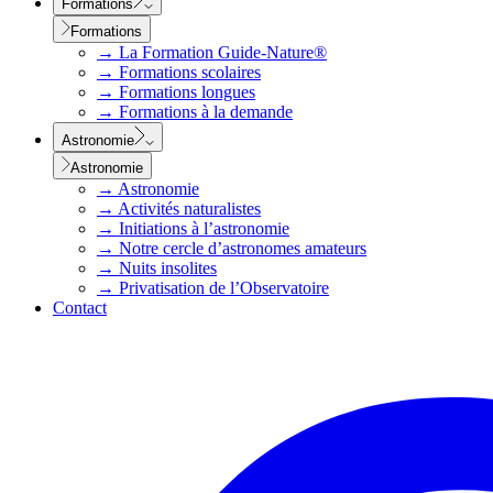
Formations
Formations
→
La Formation Guide-Nature®
→
Formations scolaires
→
Formations longues
→
Formations à la demande
Astronomie
Astronomie
→
Astronomie
→
Activités naturalistes
→
Initiations à l’astronomie
→
Notre cercle d’astronomes amateurs
→
Nuits insolites
→
Privatisation de l’Observatoire
Contact