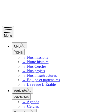
Menu
CNB
CNB
→
Nos missions
→
Notre histoire
→
Nos Cercles
→
Nos projets
→
Nos infrastructures
→
Equipe et partenaires
→
La revue L’Érable
Activités
Activités
→
Agenda
→
Cercles