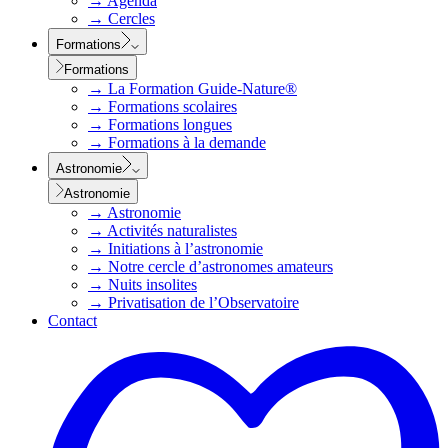
→
Agenda
→
Cercles
Formations
Formations
→
La Formation Guide-Nature®
→
Formations scolaires
→
Formations longues
→
Formations à la demande
Astronomie
Astronomie
→
Astronomie
→
Activités naturalistes
→
Initiations à l’astronomie
→
Notre cercle d’astronomes amateurs
→
Nuits insolites
→
Privatisation de l’Observatoire
Contact