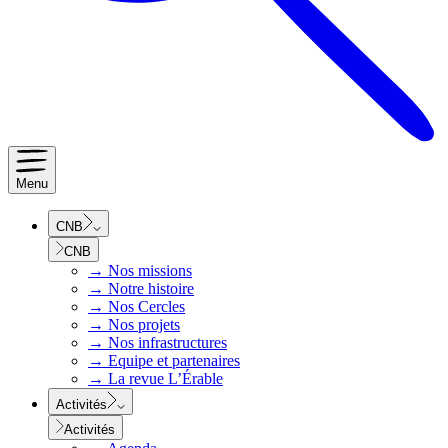
Menu
CNB
CNB
→
Nos missions
→
Notre histoire
→
Nos Cercles
→
Nos projets
→
Nos infrastructures
→
Equipe et partenaires
→
La revue L’Érable
Activités
Activités