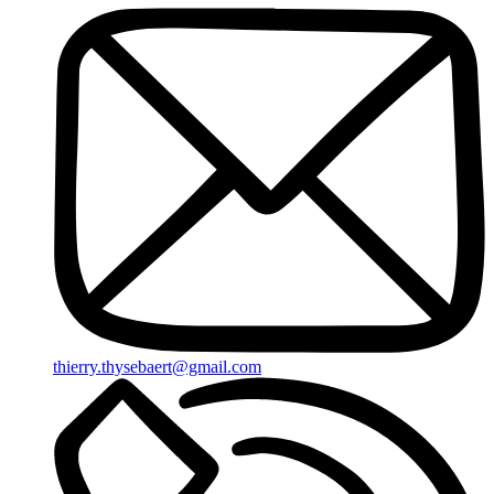
thierry.thysebaert@gmail.com