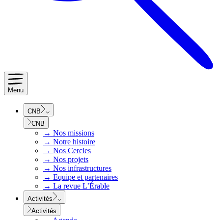
Menu
CNB
CNB
→
Nos missions
→
Notre histoire
→
Nos Cercles
→
Nos projets
→
Nos infrastructures
→
Equipe et partenaires
→
La revue L’Érable
Activités
Activités