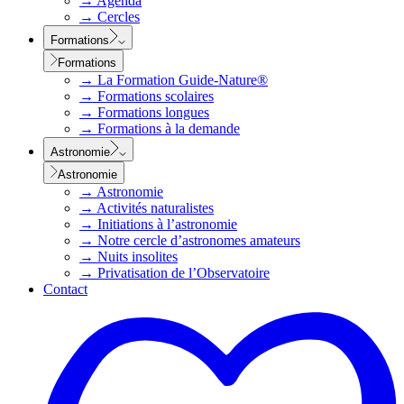
→
Agenda
→
Cercles
Formations
Formations
→
La Formation Guide-Nature®
→
Formations scolaires
→
Formations longues
→
Formations à la demande
Astronomie
Astronomie
→
Astronomie
→
Activités naturalistes
→
Initiations à l’astronomie
→
Notre cercle d’astronomes amateurs
→
Nuits insolites
→
Privatisation de l’Observatoire
Contact