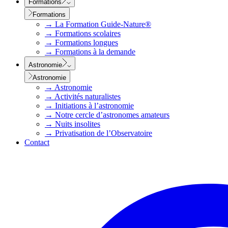
Formations
Formations
→
La Formation Guide-Nature®
→
Formations scolaires
→
Formations longues
→
Formations à la demande
Astronomie
Astronomie
→
Astronomie
→
Activités naturalistes
→
Initiations à l’astronomie
→
Notre cercle d’astronomes amateurs
→
Nuits insolites
→
Privatisation de l’Observatoire
Contact