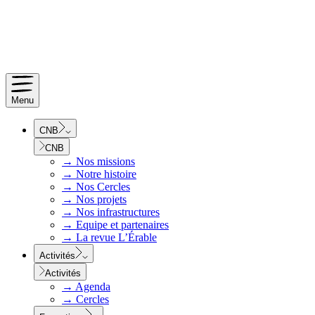
Menu
CNB
CNB
→
Nos missions
→
Notre histoire
→
Nos Cercles
→
Nos projets
→
Nos infrastructures
→
Equipe et partenaires
→
La revue L’Érable
Activités
Activités
→
Agenda
→
Cercles